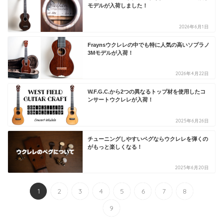
モデルが入荷しました！
2026年6月1日
Fraynsウクレレの中でも特に人気の高いソプラノ
3Mモデルが入荷！
2026年4月22日
W.F.G.C.から2つの異なるトップ材を使用したコ
ンサートウクレレが入荷！
2025年6月26日
チューニングしやすいペグならウクレレを弾くの
がもっと楽しくなる！
2025年6月20日
1
2
3
4
5
6
7
8
9