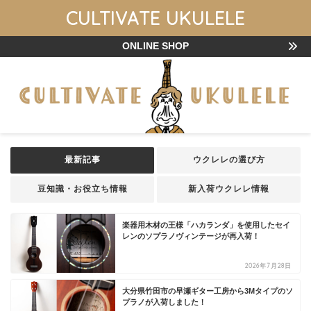
CULTIVATE UKULELE
ONLINE SHOP
最新記事
ウクレレの選び方
豆知識・お役立ち情報
新入荷ウクレレ情報
楽器用木材の王様「ハカランダ」を使用したセイ
レンのソプラノヴィンテージが再入荷！
2026年7月28日
大分県竹田市の早瀬ギター工房から3Mタイプのソ
プラノが入荷しました！