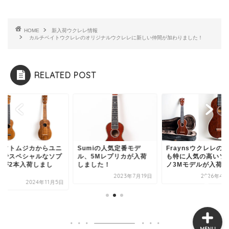
HOME
新入荷ウクレレ情報
カルチベイトウクレレのオリジナルウクレレに新しい仲間が加わりました！
オンラインショップ
RELATED POST
ウクレレの選び方
豆知識・お役立ち情報
ラフトムジカからユニ
Sumiの人気定番モデ
Fraynsウクレレの
クでスペシャルなソプ
ル、5Mレプリカが入荷
も特に人気の高いソ
新入荷ウクレレ情報
ノが2本入荷しまし
しました！
ノ3Mモデルが入荷...
.
2023年7月19日
2026年4月
2024年11月5日