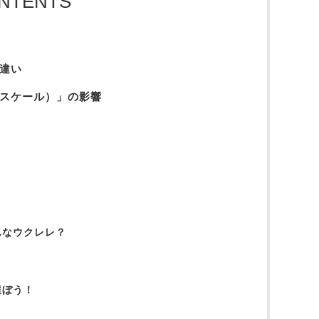
NTENTS
違い
スケール）」の影響
んなウクレレ？
選ぼう！