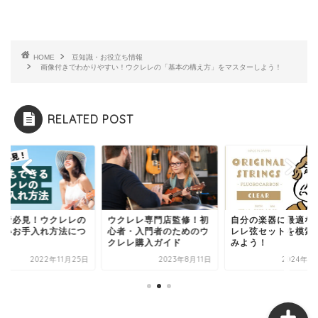
HOME
豆知識・お役立ち情報
画像付きでわかりやすい！ウクレレの「基本の構え方」をマスターしよう！
オンラインショップ
RELATED POST
ウクレレの選び方
豆知識・お役立ち情報
心者必見！ウクレレの
ウクレレ専門店監修！初
自分の楽器に最適な
しいお手入れ方法につ
心者・入門者のためのウ
レレ弦セットを模索
新入荷ウクレレ情報
て
クレレ購入ガイド
みよう！
2022年11月25日
2023年8月11日
2024年5