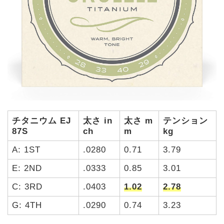
チタニウム EJ
太さ in
太さ m
テンション
87S
ch
m
kg
A: 1ST
.0280
0.71
3.79
E: 2ND
.0333
0.85
3.01
C: 3RD
.0403
1.02
2.78
G: 4TH
.0290
0.74
3.23