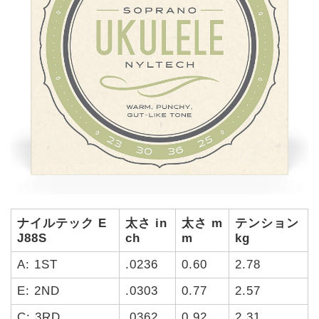
ナイルテック E
太さ in
太さ m
テンション
J88S
ch
m
kg
A: 1ST
.0236
0.60
2.78
E: 2ND
.0303
0.77
2.57
C: 3RD
.0362
0.92
2.31