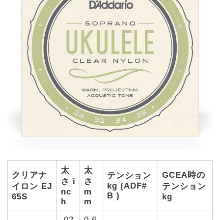
太
太
クリアナ
GCEA時の
テンション
さ i
さ
kg (ADF#
イロン EJ
テンション
nc
m
B )
65S
kg
h
m
.02
0.6