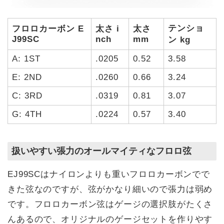
テンショ
フロロカーボン E
太さ i
太さ
J99SC
nch
mm
ン kg
A: 1ST
.0205
0.52
3.58
E: 2ND
.0260
0.66
3.24
C: 3RD
.0319
0.81
3.07
G: 4TH
.0224
0.57
3.40
扱いやすい張力のオールマイティなフロロ弦
EJ99SCはナイロンよりも重いフロロカーボンでで
きた弦なのですが、弦がかなり細いので張力は弱め
です。フロロカーボン弦はゲージの選択肢がたくさ
んあるので、オリジナルのゲージセットを作りやす