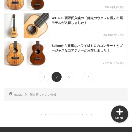
2025年1月28日
W.F.G.C.西野氏入魂の「師走のウクレレ展」出展
モデルが入荷しました！
オンラインショップ
2024年12月27日
ウクレレの選び方
Seilenから貴重なハワイ材ミロのコンサートとゴ
ージャスなコアテナーが入荷しました！
豆知識・お役立ち情報
2024年12月26日
...
1
2
3
7
新入荷ウクレレ情報
HOME
新入荷ウクレレ情報
MENU