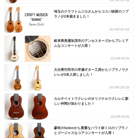
2025年3月31日
埼玉のクラフトムジカさんからコスパ抜群のソプ
ラノが2本届きました！
2025年3月10日
岐阜県美濃加茂市のアンセスターズからプレミア
ムなコンサートが入荷！
2025年3月3日
大分県竹田市の早瀬ギター工房からソプラノウク
レレが2本入荷しました！
2025年2月12日
カルチベイトウクレレのオリジナルウクレレに新
しい仲間が加わりました！
2025年2月3日
蓼科のSeilenから貴重なハワイ材ミロのソプラノ
とゴージャスなコアコンサートが入荷！