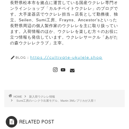
長野県松本市を拠点に運営している国産ウクレレ専門オ
ンラインショップ「カルチベイトウクレレ」のブログで
す。大手楽器店でウクレレ担当→店長として勤務後、独
立。Seilen、Sumi工房、Frayns、Ancestor'sといった
長野県周辺の個人製作家のウクレレを主に取り扱ってい
ます。入荷情報のほか、ウクレレを楽しむ方々のお役に
立つ情報も発信しています。ウクレレサークル「あがた
の森ウクレレクラブ」主宰。
https://cultivate-ukulele.shop
BLOG：
HOME
新入荷ウクレレ情報
Sumi工房のハンクラ出展モデル、Martin 3Mレプリカが入荷！
オンラインショップ
RELATED POST