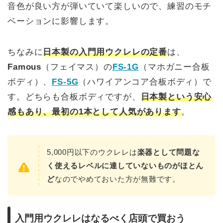
音色が良い方が弾いていて楽しいので、練習のモチ
ベーションに影響します。
ちなみに
日本製の入門用ウクレレの定番
は、
Famous
（フェイマス）の
FS-1G
（マホガニー合板
ボディ）、
FS-5G
（ハワイアンコア合板ボディ）で
す。どちらも合板ボディですが、
日本製という安心
感もあり、最初の1本として人気があります
。
5,000円以下のウクレレは
楽器として問題な
く使えるレベルに達していないものがほとん
ど
なのでやめておいた方が無難です。
入門用ウクレレはなるべく店頭で買おう